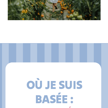
OÙ JE SUIS
BASÉE :